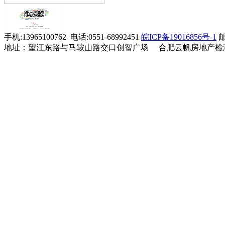
邦泰东
方玲女士预约验房
9-23
方雅颂
持，
特
推
出以下
优
惠
活
动：
伟星东
周海燕女士预约验
9-6
手机:13965100762 电话:0551-68992451
皖ICP备19016856号-1
邮
新壹号
房
地址：望江东路与马鞍山路交口创智广场 合肥云帆房地产检
高速尚
刘大林先生预约验
9-4
如院验
房
邦泰新
刘传清先生预约验
8-20
1.同一小区组团验房，
价格
华星耀
房
万科星
周青禾女士预约验
8-9
遇光年
房
振兴湖
余玲女士预约验房
8-1
境臻园
中铁璟
优惠
卢坤先生预约验房
7-22
和院验
高速尚
钟俊先生预约验房
7-9
宸院验
远大上
柯先生先生预约验
7-6
湖居验
房
2.
<凡前期验房的客户，
意禾金
王凯先生预约验房
6-27
茂学林
伟星东
胡广翠女士预约验
5-27