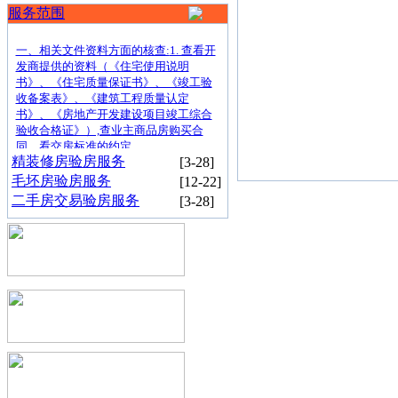
晶宫山
蔡琳琳女士预约验
2-9
服务范围
水拾光
房
验房，不推销-不带货-
伟星御
周庆山先生预约验
1-21
一、相关文件资料方面的核查:
1. 查看开
澜道验
房
发商提供的资料（《住宅使用说明
中海臻
书》、《住宅质量保证书》、《竣工验
张桦先生预约验房
1-15
如府验
收备案表》、《建筑工程质量认定
龙湖亚
不
做装修，确保业主
利益!
书》、《房地产开发建设项目竣工综合
胡凯先生预约验房
12-25
验收合格证》）,查业主商品房购买合
伦央璟
同，看交房标准的约定
皖投云
任斌先生预约验房
12-3
精装修房验房服务
[3-28]
起锦悦
毛坯房验房服务
[12-22]
翡翠云
韩玉芳女士预约验
11-19
二手房交易验房服务
[3-28]
璟验房
房
和悦云
宋宁女士预约验房
11-3
锦2期
云帆验房为答
谢
广
大
业
华润望
廖俊先生预约验房
10-30
云验房
尚泽瑞
钟宁先生预约验房
10-22
园验房
置地悦
刘芳波女士预约验
主
一
直以来对云
帆
验房
的
支
10-16
玺验房
房
招商天
吴先生预约验房
10-13
青臻境