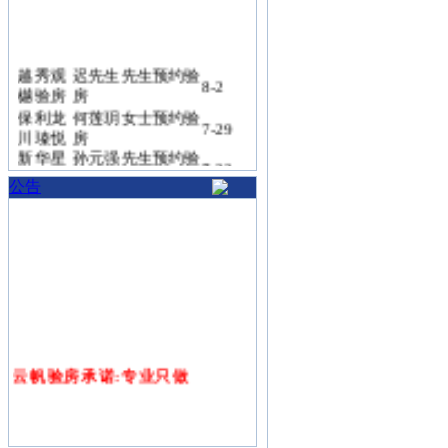
越秀观
迟先生先生预约验
8-2
樾验房
房
保利龙
何莲玥女士预约验
7-29
川瑧悦
房
新华星
孙元强先生预约验
7-22
耀江河
房
公告
招商四
韩丽娟女士预约验
7-19
季臻邸
房
弘泰熙
韩明松先生预约验
7-16
湖澜悦
房
招商玺
李远峰先生预约验
7-15
验房
房
吴鑫鑫女士预约验
伟星宸
7-15
ONE
房
远大九
云帆验房承诺:专业只做
杨俊先生预约验房
7-14
庐验房
绿城咏
蔡女士女士预约验
7-14
熙云庐
房