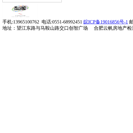
邦泰东
方玲女士预约验房
9-23
方雅颂
持，
特
推
出以下
优
惠
活
动：
伟星东
周海燕女士预约验
9-6
新壹号
房
手机:13965100762 电话:0551-68992451
皖ICP备19016856号-1
邮
高速尚
刘大林先生预约验
地址：望江东路与马鞍山路交口创智广场 合肥云帆房地产检
9-4
如院验
房
邦泰新
刘传清先生预约验
8-20
1.同一小区组团验房，
价格
华星耀
房
万科星
周青禾女士预约验
8-9
遇光年
房
振兴湖
余玲女士预约验房
8-1
境臻园
中铁璟
优惠
卢坤先生预约验房
7-22
和院验
高速尚
钟俊先生预约验房
7-9
宸院验
远大上
柯先生先生预约验
7-6
湖居验
房
2.
<凡前期验房的客户，
意禾金
王凯先生预约验房
6-27
茂学林
伟星东
胡广翠女士预约验
5-27
新壹号
房