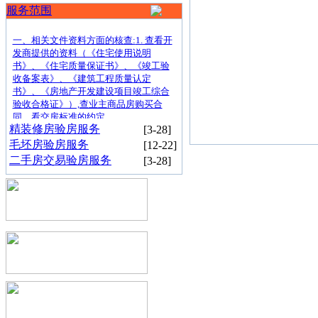
2-9
水拾光
房
服务范围
验房，不推销-不带货-
伟星御
周庆山先生预约验
1-21
澜道验
房
一、相关文件资料方面的核查:
1. 查看开
发商提供的资料（《住宅使用说明
中海臻
张桦先生预约验房
1-15
书》、《住宅质量保证书》、《竣工验
如府验
收备案表》、《建筑工程质量认定
龙湖亚
不
做装修，确保业主
利益!
胡凯先生预约验房
书》、《房地产开发建设项目竣工综合
12-25
伦央璟
验收合格证》）,查业主商品房购买合
皖投云
同，看交房标准的约定
任斌先生预约验房
12-3
精装修房验房服务
起锦悦
[3-28]
翡翠云
韩玉芳女士预约验
毛坯房验房服务
[12-22]
11-19
璟验房
房
二手房交易验房服务
[3-28]
和悦云
宋宁女士预约验房
11-3
锦2期
云帆验房为答
谢
广
大
业
华润望
廖俊先生预约验房
10-30
云验房
尚泽瑞
钟宁先生预约验房
10-22
园验房
置地悦
刘芳波女士预约验
主
一
直以来对云
帆
验房
的
支
10-16
玺验房
房
招商天
吴先生预约验房
10-13
青臻境