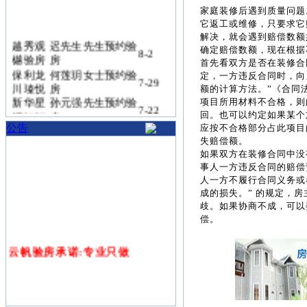
家庭装修后遇到质量问题
它返工或维修，只要求它
解决，就会遇到赔偿数额
越秀观
迟先生先生预约验
确定赔偿数额，现在根据
8-2
樾验房
房
首先看双方是否在装修合
保利龙
何莲玥女士预约验
定，一方违反合同时，向
7-29
川瑧悦
房
额的计算方法。”《合同
新华星
孙元强先生预约验
项目所用材料不合格，则
7-22
耀江河
房
回。也可以约定如果某个
公告
应按不合格部分占此项目
招商四
韩丽娟女士预约验
7-19
失赔偿额。
季臻邸
房
如果双方在装修合同中没
弘泰熙
韩明松先生预约验
7-16
事人一方违反合同的赔偿
湖澜悦
房
人一方不履行合同义务或
招商玺
李远峰先生预约验
成的损失。” 的规定，
7-15
验房
房
歧。如果协商不成，可以
吴鑫鑫女士预约验
伟星宸
偿。
7-15
ONE
房
远大九
云帆验房承诺:专业只做
杨俊先生预约验房
7-14
庐验房
绿城咏
蔡女士女士预约验
7-14
熙云庐
房
晶宫山
蔡琳琳女士预约验